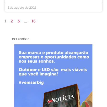
5 de agosto de 2026
1
2
3
…
15
PATROCÍNIO