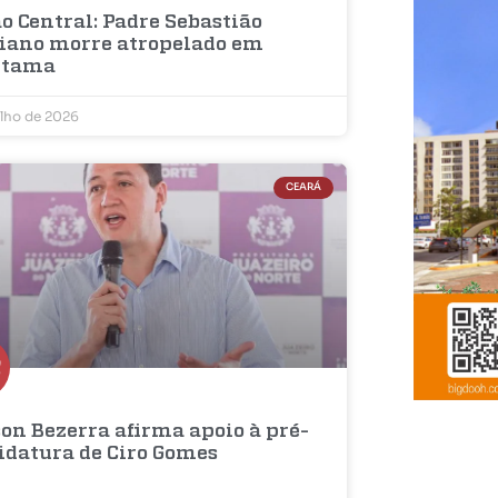
o Central: Padre Sebastião
iano morre atropelado em
etama
ulho de 2026
CEARÁ
on Bezerra afirma apoio à pré-
idatura de Ciro Gomes