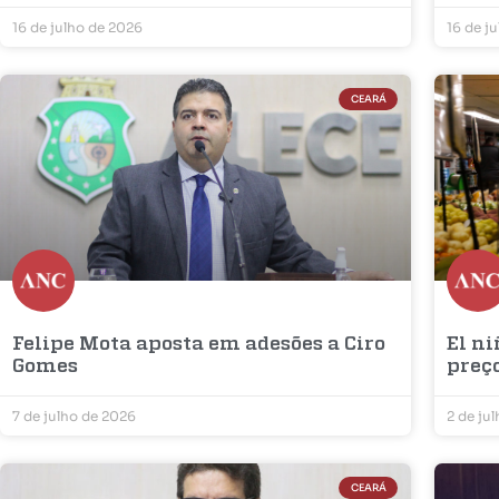
16 de julho de 2026
16 de j
CEARÁ
Felipe Mota aposta em adesões a Ciro
El ni
Gomes
preç
7 de julho de 2026
2 de ju
CEARÁ