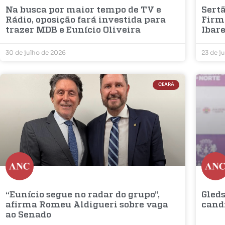
Na busca por maior tempo de TV e
Sertã
Rádio, oposição fará investida para
Firm
trazer MDB e Eunício Oliveira
Ibar
30 de julho de 2026
23 de j
CEARÁ
“Eunício segue no radar do grupo”,
Gleds
afirma Romeu Aldigueri sobre vaga
cand
ao Senado