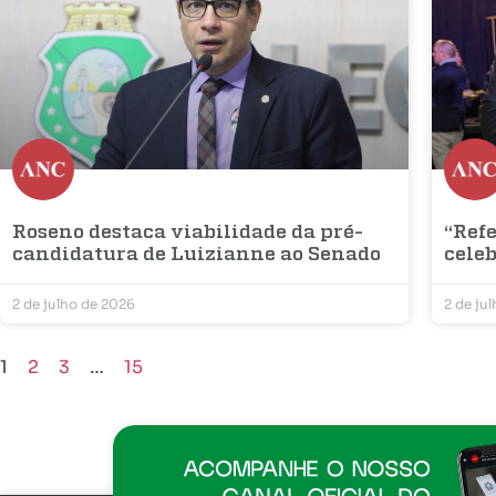
Roseno destaca viabilidade da pré-
“Refe
candidatura de Luizianne ao Senado
cele
2 de julho de 2026
2 de ju
1
2
3
…
15