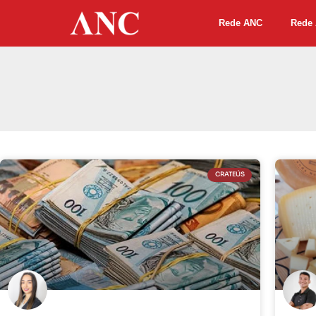
Rede ANC
Rede 
CRATEÚS