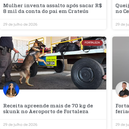
Mulher inventa assalto após sacar R$
Quei
8 mil da conta do pai em Crateús
no C
29 de julho de 2026
29 de j
FORTALEZA
Receita apreende mais de 70 kg de
Forta
skunk no Aeroporto de Fortaleza
feria
29 de julho de 2026
29 de j