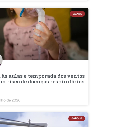
CEARÁ
a às aulas e temporada dos ventos
am risco de doenças respiratórias
ulho de 2026
JARDIM