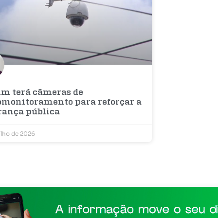
im terá câmeras de
omonitoramento para reforçar a
rança pública
ulho de 2026