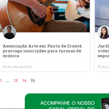
Associação Arte em Pauta de Croatá
Jard
prorroga inscrições para turmas de
vide
música
segu
29 de julho de 2026
29 de j
1
…
13
14
15