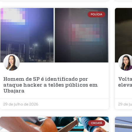
POLÍCIA
Homem de SP é identificado por
Volt
ataque hacker a telões públicos em
elev
Ubajara
29 de julho de 2026
29 de j
CROATÁ