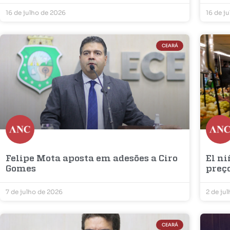
16 de julho de 2026
16 de j
CEARÁ
Felipe Mota aposta em adesões a Ciro
El ni
Gomes
preç
7 de julho de 2026
2 de ju
CEARÁ