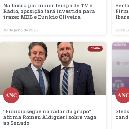
Na busca por maior tempo de TV e
Sertã
Rádio, oposição fará investida para
Firm
trazer MDB e Eunício Oliveira
Ibar
30 de julho de 2026
23 de j
CEARÁ
“Eunício segue no radar do grupo”,
Gleds
afirma Romeu Aldigueri sobre vaga
cand
ao Senado