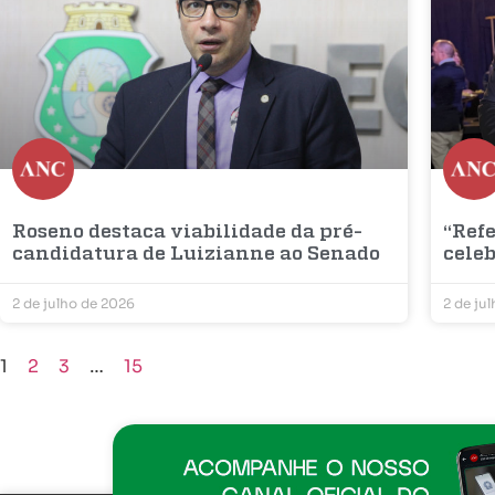
Roseno destaca viabilidade da pré-
“Refe
candidatura de Luizianne ao Senado
cele
2 de julho de 2026
2 de ju
1
2
3
…
15