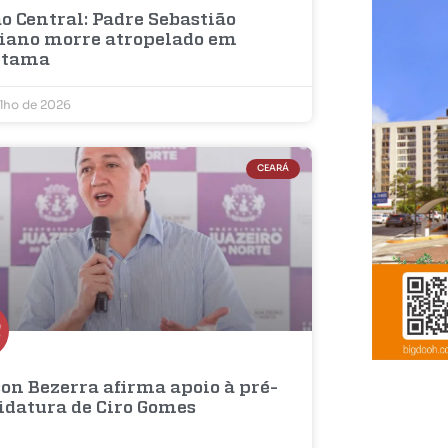
o Central: Padre Sebastião
iano morre atropelado em
etama
ulho de 2026
CEARÁ
on Bezerra afirma apoio à pré-
idatura de Ciro Gomes