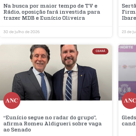
Na busca por maior tempo de TV e
Sertã
Rádio, oposição fará investida para
Firm
trazer MDB e Eunício Oliveira
Ibar
30 de julho de 2026
23 de j
CEARÁ
“Eunício segue no radar do grupo”,
Gleds
afirma Romeu Aldigueri sobre vaga
cand
ao Senado