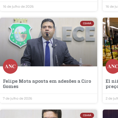
16 de julho de 2026
16 de j
CEARÁ
Felipe Mota aposta em adesões a Ciro
El ni
Gomes
preç
7 de julho de 2026
2 de ju
CEARÁ