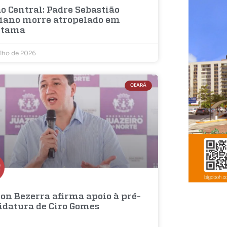
o Central: Padre Sebastião
iano morre atropelado em
etama
ulho de 2026
CEARÁ
on Bezerra afirma apoio à pré-
idatura de Ciro Gomes