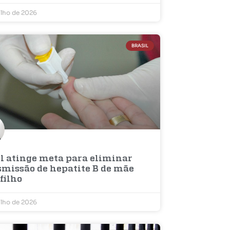
ulho de 2026
BRASIL
il atinge meta para eliminar
smissão de hepatite B de mãe
filho
ulho de 2026