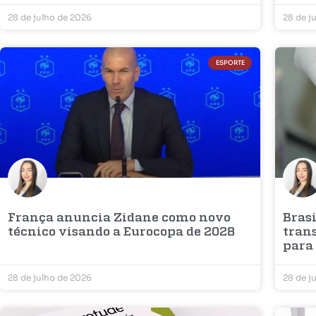
28 de julho de 2026
28 de j
ESPORTE
França anuncia Zidane como novo
Bras
técnico visando a Eurocopa de 2028
tran
para 
28 de julho de 2026
28 de j