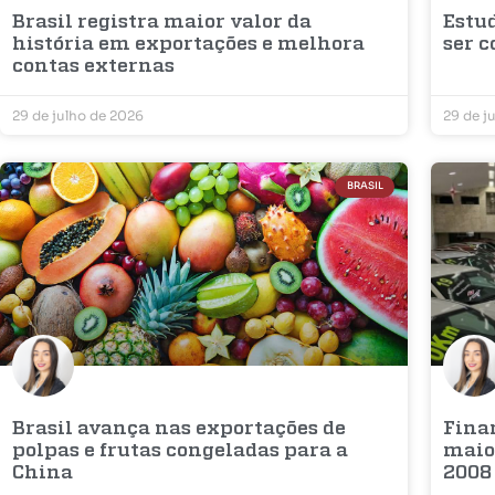
Brasil registra maior valor da
Estu
história em exportações e melhora
ser 
contas externas
29 de julho de 2026
29 de j
BRASIL
Brasil avança nas exportações de
Fina
polpas e frutas congeladas para a
maior
China
2008