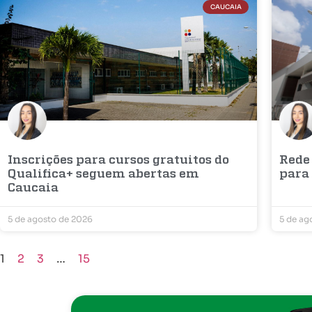
CAUCAIA
Inscrições para cursos gratuitos do
Rede
Qualifica+ seguem abertas em
para
Caucaia
5 de agosto de 2026
5 de ag
1
2
3
…
15