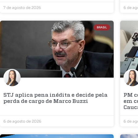
7 de agosto de 2026
6 de ag
BRASIL
STJ aplica pena inédita e decide pela
PM c
perda de cargo de Marco Buzzi
em c
Cauc
6 de agosto de 2026
6 de ag