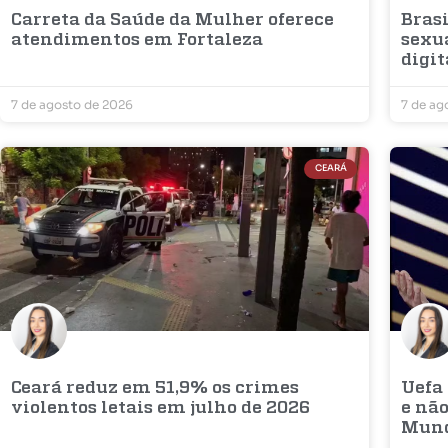
Carreta da Saúde da Mulher oferece
Bras
atendimentos em Fortaleza
sexu
digit
7 de agosto de 2026
7 de ag
CEARÁ
Ceará reduz em 51,9% os crimes
Uefa
violentos letais em julho de 2026
e não
Mun