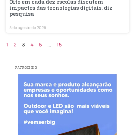
Oito em cada dez escolas discutem
impactos das tecnologias digitais, diz
pesquisa
5 de agosto de 2026
1
2
3
4
5
…
15
PATROCÍNIO