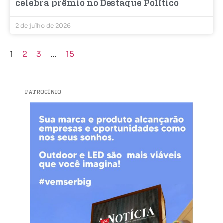
celebra prêmio no Destaque Político
2 de julho de 2026
1
2
3
…
15
PATROCÍNIO