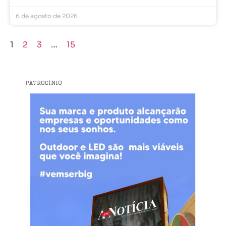
6 de agosto de 2026
1
2
3
…
15
PATROCÍNIO