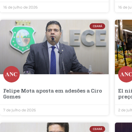
16 de julho de 2026
16 de j
CEARÁ
Felipe Mota aposta em adesões a Ciro
El ni
Gomes
preç
7 de julho de 2026
2 de ju
CEARÁ