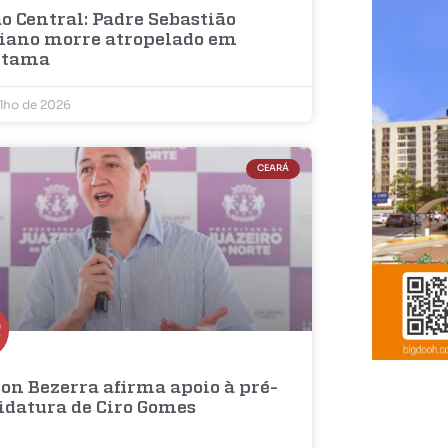
o Central: Padre Sebastião
iano morre atropelado em
etama
ulho de 2026
CEARÁ
on Bezerra afirma apoio à pré-
idatura de Ciro Gomes