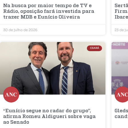
Na busca por maior tempo de TV e
Sertã
Rádio, oposição fará investida para
Firm
trazer MDB e Eunício Oliveira
Ibar
30 de julho de 2026
23 de j
CEARÁ
“Eunício segue no radar do grupo”,
Gleds
afirma Romeu Aldigueri sobre vaga
cand
ao Senado