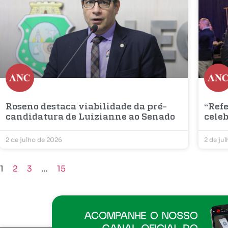
Roseno destaca viabilidade da pré-
“Refe
candidatura de Luizianne ao Senado
cele
2 de julho de 2026
2 de ju
1
2
3
…
15