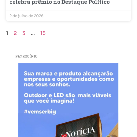
celebra prêmio no Destaque Político
2 de julho de 2026
1
2
3
…
15
PATROCÍNIO