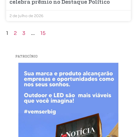
celebra prêmio no Destaque Político
2 de julho de 2026
1
2
3
…
15
PATROCÍNIO