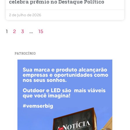
celebra prêmio no Destaque Político
2 de julho de 2026
1
2
3
…
15
PATROCÍNIO