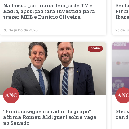
Na busca por maior tempo de TV e
Sertã
Rádio, oposição fará investida para
Firm
trazer MDB e Eunício Oliveira
Ibar
30 de julho de 2026
23 de j
CEARÁ
“Eunício segue no radar do grupo”,
Gleds
afirma Romeu Aldigueri sobre vaga
cand
ao Senado