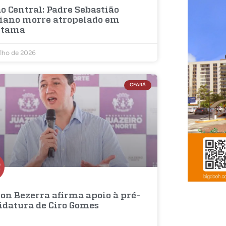
o Central: Padre Sebastião
iano morre atropelado em
etama
ulho de 2026
CEARÁ
on Bezerra afirma apoio à pré-
idatura de Ciro Gomes