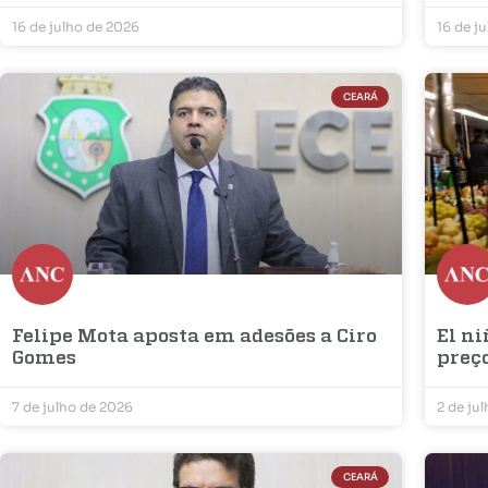
16 de julho de 2026
16 de j
CEARÁ
Felipe Mota aposta em adesões a Ciro
El ni
Gomes
preç
7 de julho de 2026
2 de ju
CEARÁ