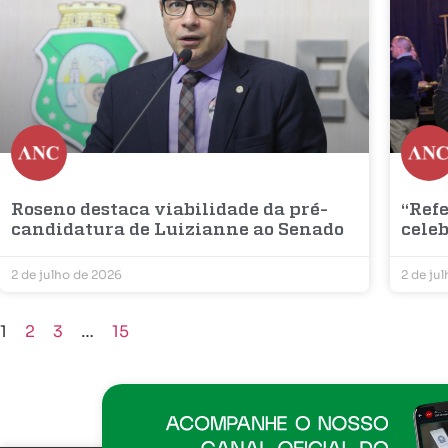
Roseno destaca viabilidade da pré-
“Refe
candidatura de Luizianne ao Senado
cele
2 de julho de 2026
2 de ju
1
2
3
…
15