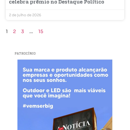
celebra prêmio no Destaque Político
2 de julho de 2026
1
2
3
…
15
PATROCÍNIO