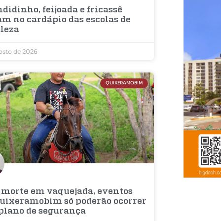
didinho, feijoada e fricassê
am no cardápio das escolas de
aleza
osto de 2026
QUIXERAMOBIM
 morte em vaquejada, eventos
uixeramobim só poderão ocorrer
plano de segurança