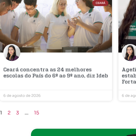
CEARÁ
Ceará concentra as 24 melhores
Agefi
escolas do País do 6º ao 9º ano, diz Ideb
esta
Fort
6 de agosto de 2026
6 de ag
1
2
3
…
15