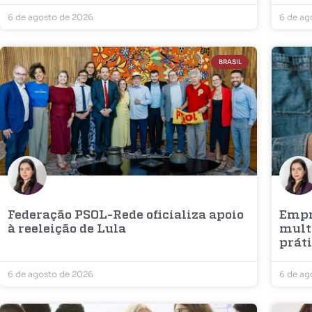
6 de agosto de 2026
6 de ag
BRASIL
Federação PSOL-Rede oficializa apoio
Empre
à reeleição de Lula
mult
prát
6 de agosto de 2026
6 de ag