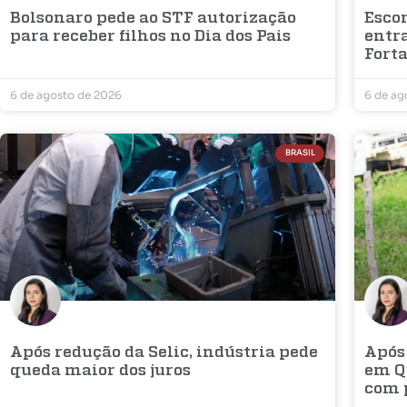
Bolsonaro pede ao STF autorização
Escon
para receber filhos no Dia dos Pais
entr
Fort
6 de agosto de 2026
6 de ag
BRASIL
Após redução da Selic, indústria pede
Após
queda maior dos juros
em Q
com 