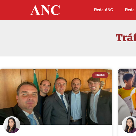
Rede ANC
Rede 
Trá
BRASIL