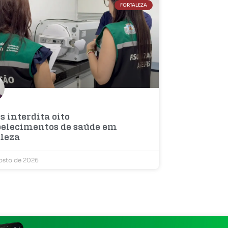
FORTALEZA
s interdita oito
belecimentos de saúde em
aleza
osto de 2026