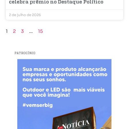
celebra prêmio no Destaque Político
2 de julho de 2026
1
2
3
…
15
PATROCÍNIO