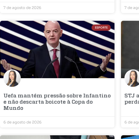
7 de agosto de 2026
7 de ag
ESPORTE
Uefa mantém pressão sobre Infantino
STJ a
e não descarta boicote à Copa do
perd
Mundo
6 de agosto de 2026
6 de ag