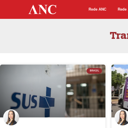
Rede ANC
Rede 
Tra
BRASIL