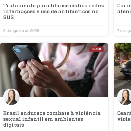
Tratamento para fibrose cística reduz
Carr
internações e uso de antibióticos no
aten
SUS
8 de agosto de 2026
7 de ag
BRASIL
Brasil endurece combate à violência
Cear
sexual infantil em ambientes
viole
digitais