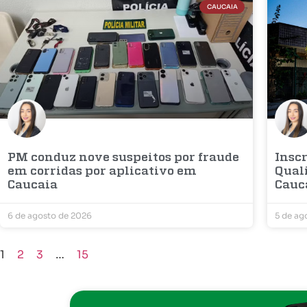
CAUCAIA
PM conduz nove suspeitos por fraude
Inscr
em corridas por aplicativo em
Qual
Caucaia
Cauc
6 de agosto de 2026
5 de ag
1
2
3
…
15