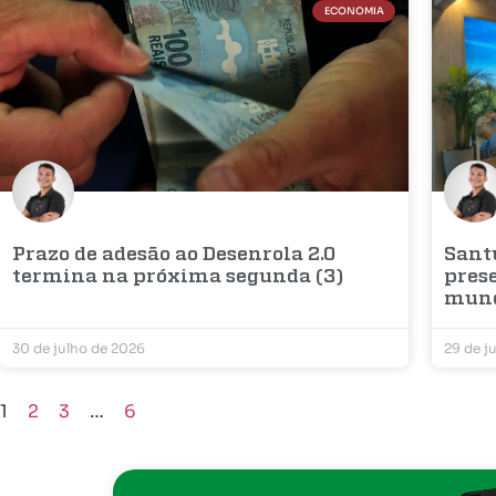
ECONOMIA
Prazo de adesão ao Desenrola 2.0
Sant
termina na próxima segunda (3)
prese
mun
30 de julho de 2026
29 de j
1
2
3
…
6