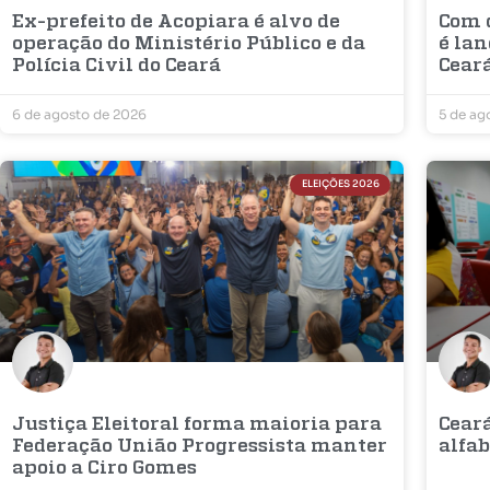
Ex-prefeito de Acopiara é alvo de
Com d
operação do Ministério Público e da
é la
Polícia Civil do Ceará
Cear
6 de agosto de 2026
5 de ag
ELEIÇÕES 2026
Justiça Eleitoral forma maioria para
Cear
Federação União Progressista manter
alfab
apoio a Ciro Gomes