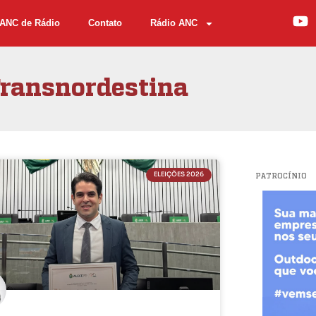
ANC de Rádio
Contato
Rádio ANC
ransnordestina
ELEIÇÕES 2026
PATROCÍNIO