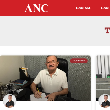
Rede ANC
Rede 
T
ACOPIARA