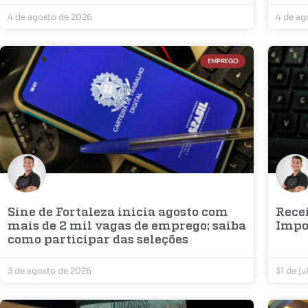
4 de agosto de 2026
4 de ag
EMPREGO
Sine de Fortaleza inicia agosto com
Recei
mais de 2 mil vagas de emprego; saiba
Impo
como participar das seleções
3 de agosto de 2026
31 de j