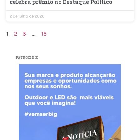
celebra prêmio no Destaque Político
2 de julho de 2026
1
2
3
…
15
PATROCÍNIO