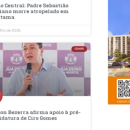
o Central: Padre Sebastião
iano morre atropelado em
etama
ulho de 2026
CEARÁ
on Bezerra afirma apoio à pré-
idatura de Ciro Gomes