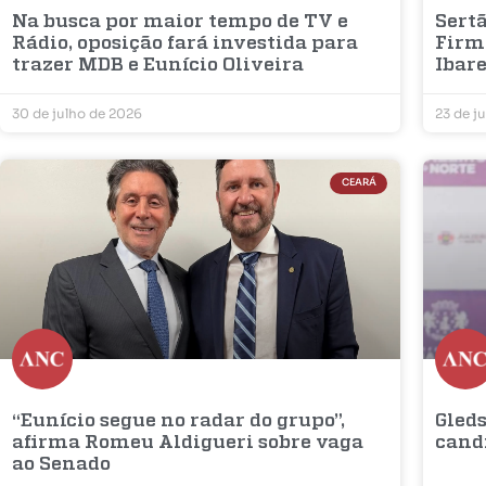
Na busca por maior tempo de TV e
Sertã
Rádio, oposição fará investida para
Firm
trazer MDB e Eunício Oliveira
Ibar
30 de julho de 2026
23 de j
CEARÁ
“Eunício segue no radar do grupo”,
Gleds
afirma Romeu Aldigueri sobre vaga
cand
ao Senado