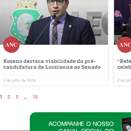
Roseno destaca viabilidade da pré-
“Refe
candidatura de Luizianne ao Senado
cele
2 de julho de 2026
2 de ju
1
2
3
…
15