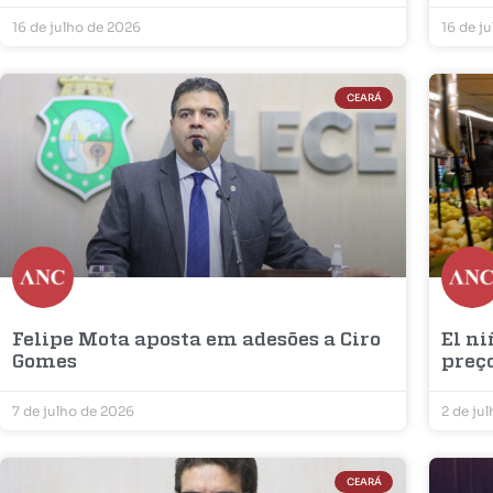
16 de julho de 2026
16 de j
CEARÁ
Felipe Mota aposta em adesões a Ciro
El ni
Gomes
preç
7 de julho de 2026
2 de ju
CEARÁ