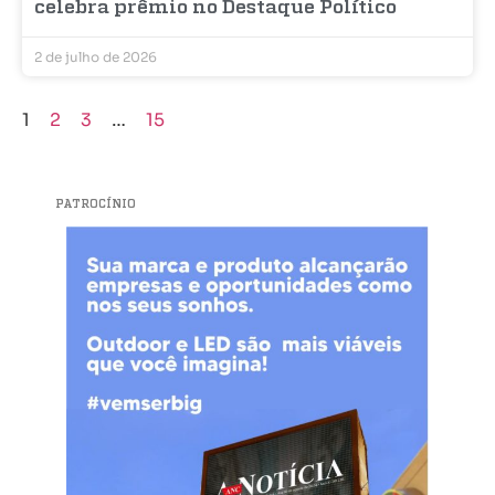
celebra prêmio no Destaque Político
2 de julho de 2026
1
2
3
…
15
PATROCÍNIO