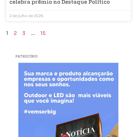
celebra prêmio no Destaque Político
2 de julho de 2026
1
2
3
…
15
PATROCÍNIO