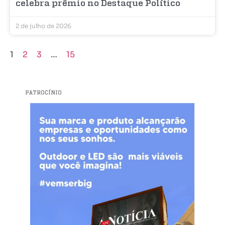
celebra prêmio no Destaque Político
2 de julho de 2026
1
2
3
…
15
PATROCÍNIO