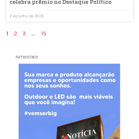
celebra prêmio no Destaque Político
2 de julho de 2026
1
2
3
…
15
PATROCÍNIO