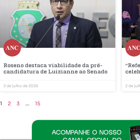
Roseno destaca viabilidade da pré-
“Refe
candidatura de Luizianne ao Senado
cele
2 de julho de 2026
2 de ju
1
2
3
…
15