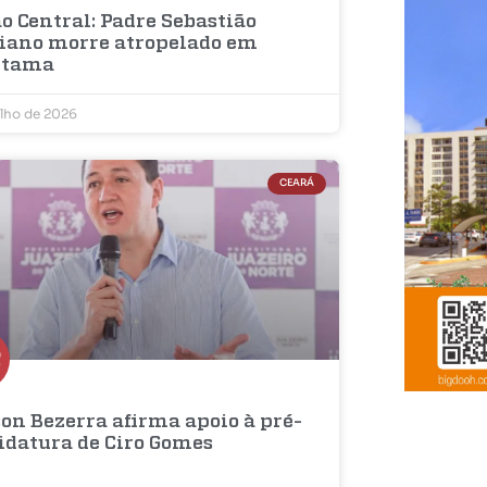
o Central: Padre Sebastião
iano morre atropelado em
etama
ulho de 2026
CEARÁ
on Bezerra afirma apoio à pré-
idatura de Ciro Gomes