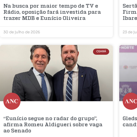
Na busca por maior tempo de TV e
Sertã
Rádio, oposição fará investida para
Firm
trazer MDB e Eunício Oliveira
Ibar
30 de julho de 2026
23 de j
CEARÁ
“Eunício segue no radar do grupo”,
Gleds
afirma Romeu Aldigueri sobre vaga
cand
ao Senado