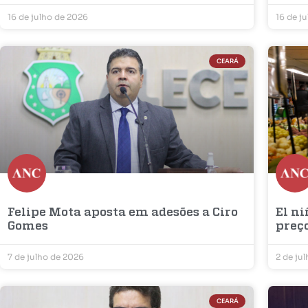
16 de julho de 2026
16 de j
CEARÁ
Felipe Mota aposta em adesões a Ciro
El ni
Gomes
preç
7 de julho de 2026
2 de ju
CEARÁ