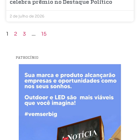
celebra prêmio no Destaque Político
2 de julho de 2026
1
2
3
…
15
PATROCÍNIO