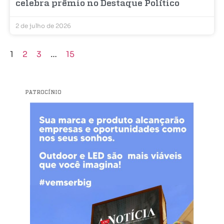
celebra prêmio no Destaque Político
2 de julho de 2026
1
2
3
…
15
PATROCÍNIO