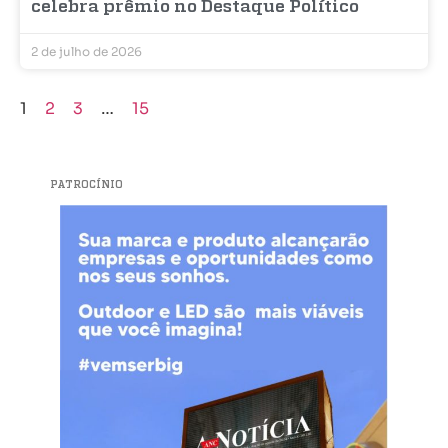
celebra prêmio no Destaque Político
2 de julho de 2026
1
2
3
…
15
PATROCÍNIO