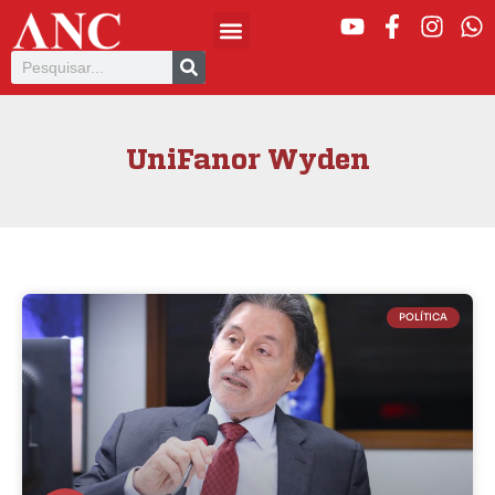
UniFanor Wyden
POLÍTICA