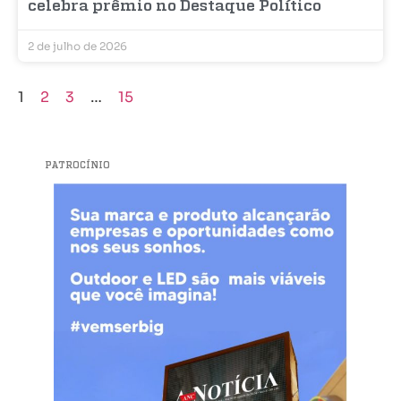
celebra prêmio no Destaque Político
2 de julho de 2026
1
2
3
…
15
PATROCÍNIO