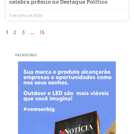
celebra prêmio no Destaque Político
2 de julho de 2026
1
2
3
…
15
PATROCÍNIO