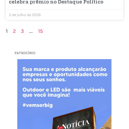
celebra prêmio no Destaque Político
2 de julho de 2026
1
2
3
…
15
PATROCÍNIO