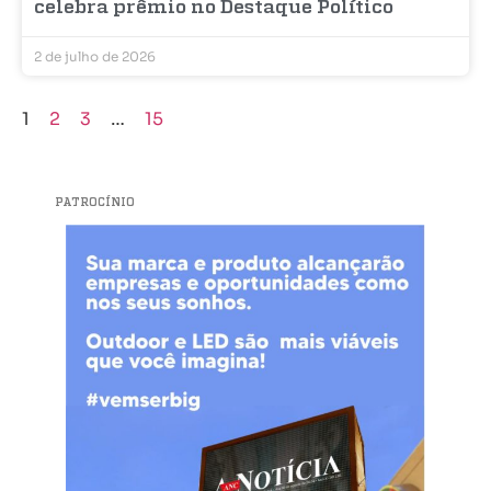
celebra prêmio no Destaque Político
2 de julho de 2026
1
2
3
…
15
PATROCÍNIO