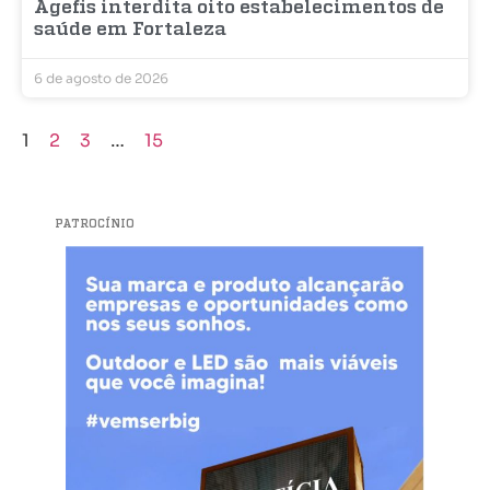
Agefis interdita oito estabelecimentos de
saúde em Fortaleza
6 de agosto de 2026
1
2
3
…
15
PATROCÍNIO