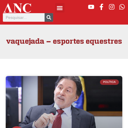
vaquejada – esportes equestres
POLÍTICA