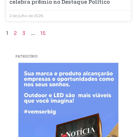
celebra prêmio no Destaque Político
2 de julho de 2026
1
2
3
…
15
PATROCÍNIO