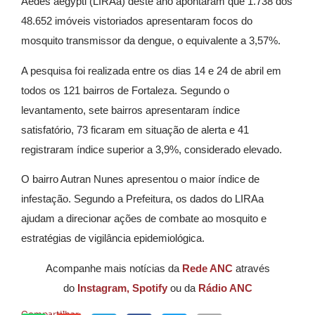
Aedes aegypti (LIRAa) deste ano apontaram que 1.738 dos
48.652 imóveis vistoriados apresentaram focos do
mosquito transmissor da dengue, o equivalente a 3,57%.
A pesquisa foi realizada entre os dias 14 e 24 de abril em
todos os 121 bairros de
Fortaleza
. Segundo o
levantamento, sete bairros apresentaram índice
satisfatório, 73 ficaram em situação de alerta e 41
registraram índice superior a 3,9%, considerado elevado.
O bairro
Autran Nunes
apresentou o maior índice de
infestação. Segundo a Prefeitura, os dados do LIRAa
ajudam a direcionar ações de combate ao mosquito e
estratégias de vigilância epidemiológica.
Acompanhe mais notícias da
Rede ANC
através
do
Instagram,
Spotify
ou da
Rádio ANC
Compartilhar: