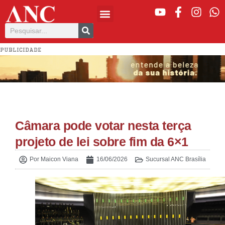
PUBLICIDADE
Câmara pode votar nesta terça
projeto de lei sobre fim da 6×1
Por
Maicon Viana
16/06/2026
Sucursal ANC Brasília