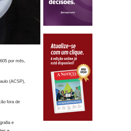
 605 por mês,
Paulo (ACSP),
ão fora de
grafia e
tes e