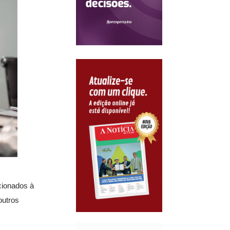
cionados à
outros