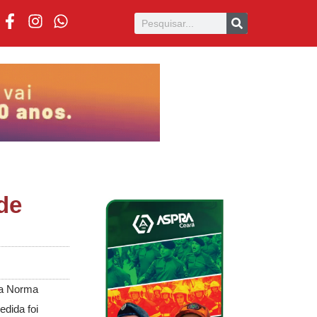
de
na Norma
edida foi