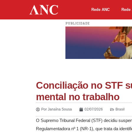
Rede ANC
Rede 
PUBLICIDADE
Conciliação no STF s
mental no trabalho
Por
Janaína Sousa
02/07/2026
Brasil
O Supremo Tribunal Federal (STF) decidiu suspen
Regulamentadora nº 1 (NR-1), que trata da identif