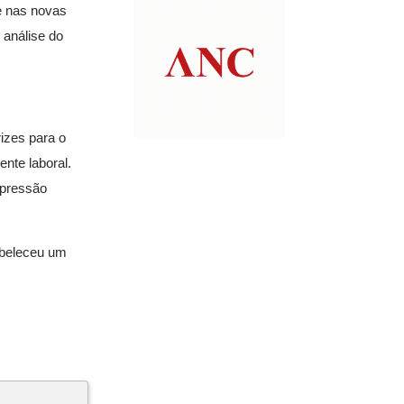
e nas novas
 análise do
rizes para o
nte laboral.
 pressão
tabeleceu um