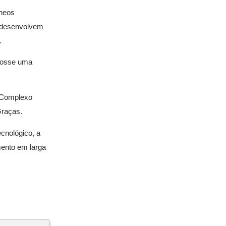
âneos
s desenvolvem
.
 fosse uma
o Complexo
Graças.
cnológico, a
mento em larga