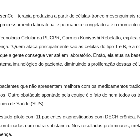
enCell, terapia produzida a partir de células-tronco mesenquimais r
 processamento laboratorial e permanece congelado até o momento d
 Tecnologia Celular da PUCPR, Carmen Kuniyoshi Rebelatto, explica 
nça. “Quem ataca principalmente são as células do tipo T e B, e a n
 que a gente consegue ver até em laboratório. Então, ela atua na base
stema imunológico do paciente, diminuindo a proliferação dessas cél
a pacientes que não apresentam melhora com os medicamentos tradic
cos. Outro obstáculo apontado pela equipe é o fato de nem todos os 
nico de Saúde (SUS).
m estudo-piloto com 11 pacientes diagnosticados com DECH crônica. 
combinadas com outra substância. Nos resultados preliminares, me
oença.