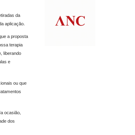
etiradas da
a aplicação.
que a proposta
ossa terapia
, liberando
ulas e
ionais ou que
tratamentos
Na ocasião,
tade dos