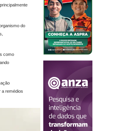
 principalmente
 organismo do
s,
ais como
sando
mação
r a remédios