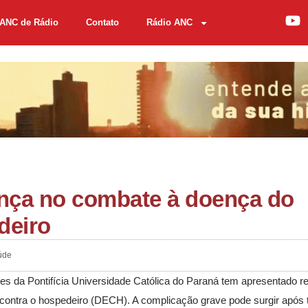
ANC de Rádio
Contato
Rádio ANC
ança no combate à doença do
deiro
úde
es da Pontifícia Universidade Católica do Paraná tem apresentado r
contra o hospedeiro (DECH). A complicação grave pode surgir após 