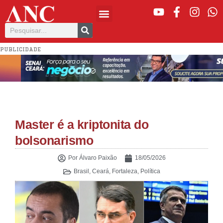
PUBLICIDADE
Master é a kriptonita do
bolsonarismo
Por
Álvaro Paixão
18/05/2026
Brasil
,
Ceará
,
Fortaleza
,
Política