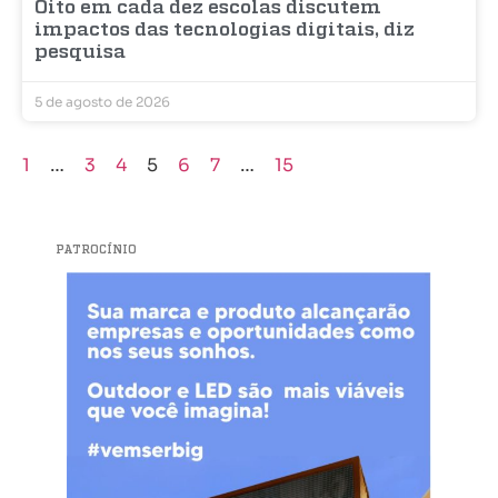
Oito em cada dez escolas discutem
impactos das tecnologias digitais, diz
pesquisa
5 de agosto de 2026
1
…
3
4
5
6
7
…
15
PATROCÍNIO