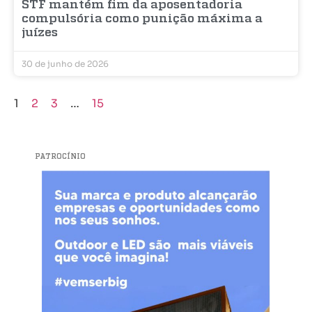
STF mantém fim da aposentadoria
compulsória como punição máxima a
juízes
30 de junho de 2026
1
2
3
…
15
PATROCÍNIO