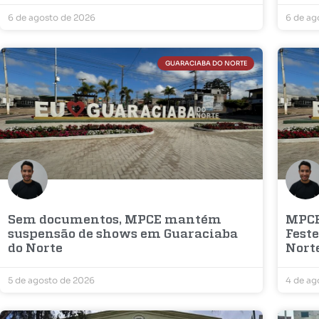
6 de agosto de 2026
6 de ag
GUARACIABA DO NORTE
Sem documentos, MPCE mantém
MPCE
suspensão de shows em Guaraciaba
Fest
do Norte
Nort
5 de agosto de 2026
4 de ag