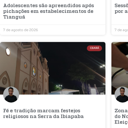
Adolescentes são apreendidos após
Sess
pichações em estabelecimentos de
por a
Tianguá
7 de agosto de 2026
7 de ag
CEARÁ
Fé e tradição marcam festejos
Zona
religiosos na Serra da Ibiapaba
do No
Elei