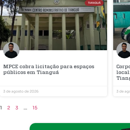
TIANGUÁ
MPCE cobra licitação para espaços
Corp
públicos em Tianguá
loca
Tian
3 de agosto de 2026
3 de ag
1
2
3
…
15