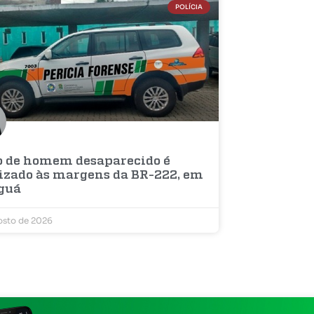
POLÍCIA
o de homem desaparecido é
lizado às margens da BR-222, em
guá
osto de 2026