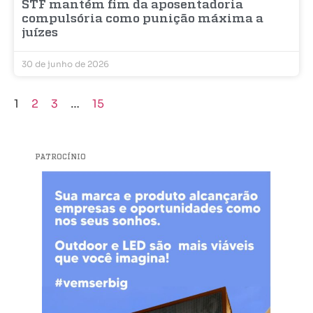
STF mantém fim da aposentadoria
compulsória como punição máxima a
juízes
30 de junho de 2026
1
2
3
…
15
PATROCÍNIO