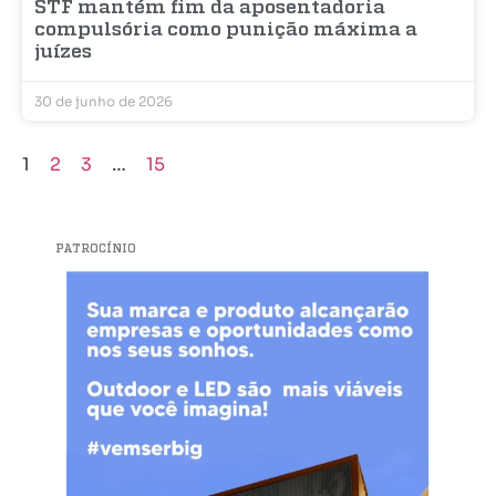
STF mantém fim da aposentadoria
compulsória como punição máxima a
juízes
30 de junho de 2026
1
2
3
…
15
PATROCÍNIO