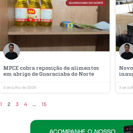
GUARACIABA DO NORTE
MPCE cobra reposição de alimentos
Novo
em abrigo de Guaraciaba do Norte
inau
3 de julho de 2026
3 de ju
1
2
3
4
…
15