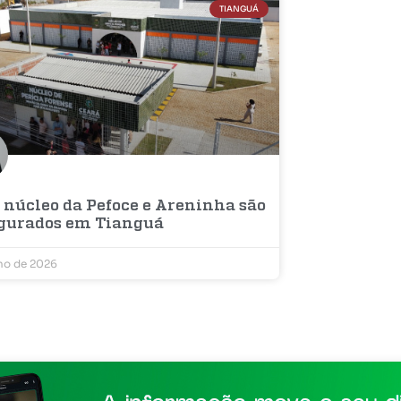
TIANGUÁ
 núcleo da Pefoce e Areninha são
gurados em Tianguá
lho de 2026