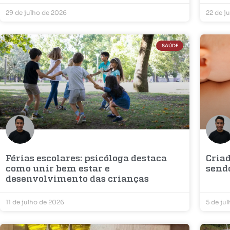
29 de julho de 2026
22 de j
SAÚDE
Férias escolares: psicóloga destaca
Cria
como unir bem estar e
send
desenvolvimento das crianças
11 de julho de 2026
5 de ju