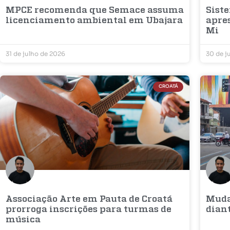
MPCE recomenda que Semace assuma
Sist
licenciamento ambiental em Ubajara
apres
Mi
31 de julho de 2026
30 de j
CROATÁ
Associação Arte em Pauta de Croatá
Muda
prorroga inscrições para turmas de
dian
música