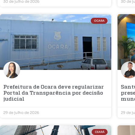
30 de julho de 2026
30 de j
OCARA
Prefeitura de Ocara deve regularizar
Sant
Portal da Transparência por decisão
prese
judicial
mun
29 de julho de 2026
29 de j
CEARÁ