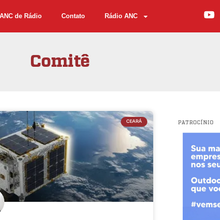
ANC de Rádio
Contato
Rádio ANC
Comitê
CEARÁ
PATROCÍNIO