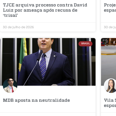
TJCE arquiva processo contra David
Proje
Luiz por ameaça após recusa de
espac
‘trisal’
30 de julho de 2026
30 de j
BRASIL
MDB aposta na neutralidade
Vila
espor