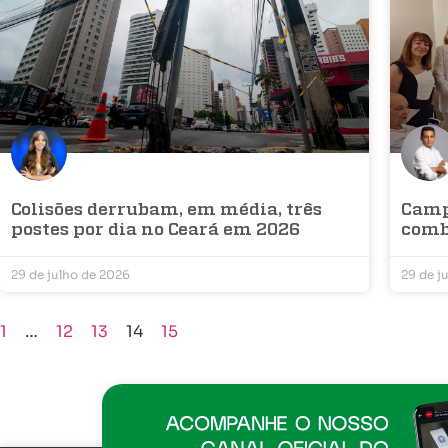
Colisões derrubam, em média, três
Camp
postes por dia no Ceará em 2026
comb
29 de julho de 2026
29 de j
1
…
12
13
14
15