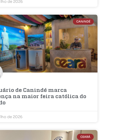
ulho de 2026
CANINDÉ
uário de Canindé marca
nça na maior feira católica do
do
ulho de 2026
CEARÁ