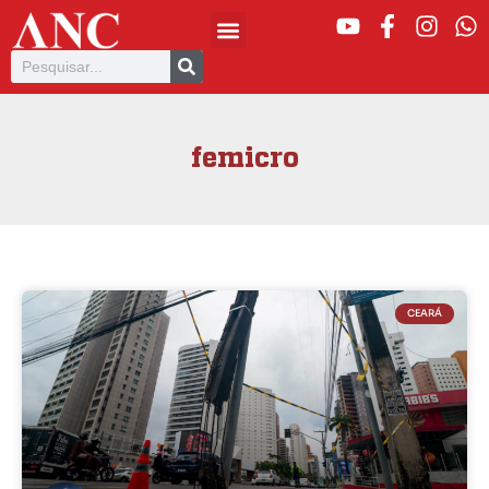
femicro
CEARÁ